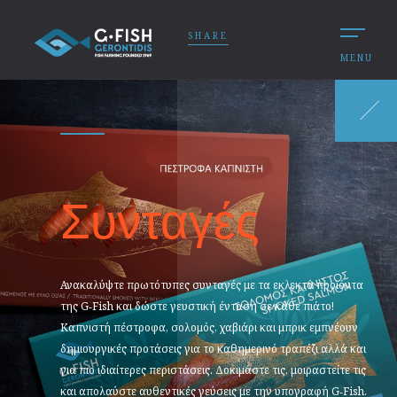
SHARE
MENU
Συνταγές
Ανακαλύψτε πρωτότυπες συνταγές με τα εκλεκτά προϊόντα
της G‑Fish και δώστε γευστική ένταση σε κάθε πιάτο!
Καπνιστή πέστροφα, σολομός, χαβιάρι και μπρικ εμπνέουν
δημιουργικές προτάσεις για το καθημερινό τραπέζι αλλά και
για πιο ιδιαίτερες περιστάσεις. Δοκιμάστε τις, μοιραστείτε τις
και απολαύστε αυθεντικές γεύσεις με την υπογραφή G‑Fish.