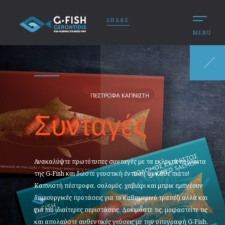
SHARE
MENU
Συνταγές
Ανακαλύψτε πρωτότυπες συνταγές με τα εκλεκτά προϊόντα
της G‑Fish και δώστε γευστική ένταση σε κάθε πιάτο!
Καπνιστή πέστροφα, σολομός, χαβιάρι και μπρικ εμπνέουν
δημιουργικές προτάσεις για το καθημερινό τραπέζι αλλά και
για πιο ιδιαίτερες περιστάσεις. Δοκιμάστε τις, μοιραστείτε τις
και απολαύστε αυθεντικές γεύσεις με την υπογραφή G‑Fish.