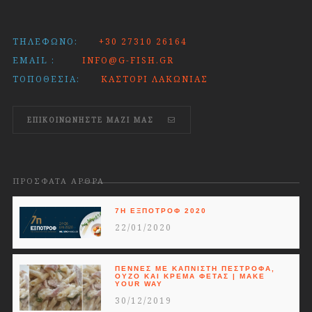
ΤΗΛΈΦΩΝΟ:
+30 27310 26164
EMAIL :
INFO@G-FISH.GR
ΤΟΠΟΘΕΣΊΑ:
ΚΑΣΤΌΡΙ ΛΑΚΩΝΊΑΣ
ΕΠΙΚΟΙΝΩΝΗΣΤΕ ΜΑΖΊ ΜΑΣ
ΠΡΌΣΦΑΤΑ ΆΡΘΡΑ
7Η ΕΞΠΟΤΡΟΦ 2020
22/01/2020
ΠΈΝΝΕΣ ΜΕ ΚΑΠΝΙΣΤΉ ΠΈΣΤΡΟΦΑ,
ΟΎΖΟ ΚΑΙ ΚΡΈΜΑ ΦΈΤΑΣ | MAKE
YOUR WAY
30/12/2019