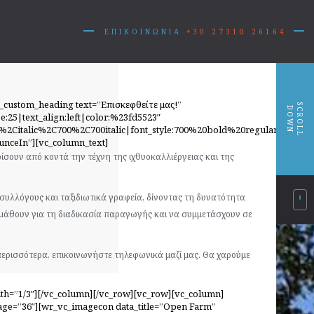
ΕΠΙΚΟΙΝΩΝΙΑ
+30 27310 26164
_custom_heading text=”Επισκεφθείτε μας!”
S
R
O
L
L
O
W
C
D
N
e:25|text_align:left|color:%23fd5523″
r%2Citalic%2C700%2C700italic|font_style:700%20bold%20regular%3A70
unceIn”][vc_column_text]
ρίσουν από κοντά την τέχνη της ιχθυοκαλλιέργειας και της
συλλόγους και ταξιδιωτικά γραφεία, δίνοντας τη δυνατότητα
 μάθουν για τη διαδικασία παραγωγής και να συμμετάσχουν σε
περισσότερα, επικοινωνήστε τηλεφωνικά μαζί μας. Θα χαρούμε
th=”1/3″][/vc_column][/vc_row][vc_row][vc_column]
mage=”36″][wr_vc_imagecon data_title=”Open Farm”