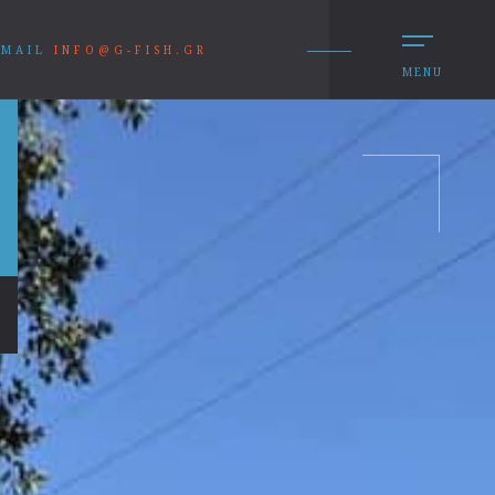
MAIL
INFO@G-FISH.GR
MENU
0%3Anormal”