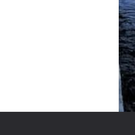
ΠΈΝΝΕΣ ΜΕ ΚΑΠΝΙΣΤΉ
ΠΈΣΤΡΟΦΑ, ΟΎΖΟ ΚΑΙ ΚΡΈΜΑ
ΦΈΤΑΣ | MAKE YOUR WAY
30/12/2019
NED BY
UTOPIA CC