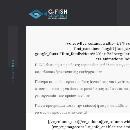
[vc_row][vc_column width=”2/3″][vc
font_container=”tag:h1|font_siz
google_fonts=”font_family:Noto%20Serif%3Aregula
css_animation=”bo
ΕΠΙΚΟΙΝΩΝΙΑ
Η G‑Fish ανοίγει τις πόρτες της σε όσους θέλουν να γνω
παραδοσιακής καπνιστής επεξεργασίας.
Πραγματοποιούμε οργανωμένες ξεναγήσεις για σχολεία, 
στους επισκέπτες να δουν τη μονάδα μας από κοντά, να
γευσιγνωσία των προϊόντων μας.
Για να προγραμματίσετε την επίσκεψή σας ή να μάθετε 
να σας γνωρίσουμε από κοντά!
[/vc_column_text][/vc_column][vc_column wid
[wr_vc_imagecons list_info_enable=”st2″ i