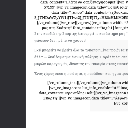
data_content=”Ελάτε να σας ξεναγησουμε!”][wr_v
57199″][wr_vc_imagecon data_title=”Τοποθεσι
data_title=”τυποσ” data_content=”ιχθυοκαλ
8_JTNDaWZyYW1lJTIwc3JjJTNEJTIyaHR0cHMlM0
[/vc_column][/vc_row][vc_row][vc_column width=”2
μας στη Σπάρτη” font_container=”tag:h1|font_siz
Στην καρδιά της Σπάρτης λειτουργεί το κατάστημά μας “
γεύσεων δεν πρέπει να χάσουν!
Εκεί μπορείτε να βρείτε όλα τα τυποποιημένα προϊόντα 
άλλα — διαθέσιμα για λιανική πώληση. Παράλληλα, στο
μικρών παραγωγών, δίνοντας την ευκαιρία στους επισκ
Ένας χώρος όπου η ποιότητα, η παράδοση και η γαστρο
[/vc_column_text][/vc_column][vc_column wid
[wr_vc_imagecons list_info_enable=”st2″ im
data_content=”Γεροντίδης Deli”][wr_vc_imagecon 
Σπαρτη”][wr_vc_imagecon data_title=”Τηλεφωνο
[/vc_co