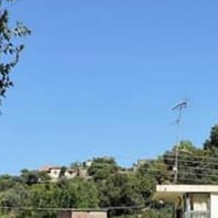
NEJTIxMW0xOCUyMTFtMTIlMjExbTMlMjExZDMwOS40MjIwNDA2MjcyNT