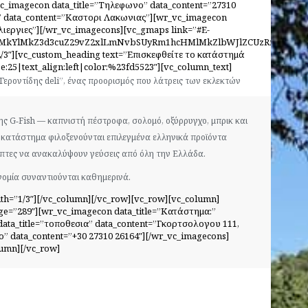
c_imagecon data_title=”Τηλεφωνο” data_content=”27310
α” data_content=”Καστορι Λακωνιας”][wr_vc_imagecon
λιεργιες”][/wr_vc_imagecons][vc_gmaps link=”#E-
ElMkYlMkZ3d3cuZ29vZ2xlLmNvbSUyRm1hcHMlMkZlbWJlZCUzRnBiJT
/3″][vc_custom_heading text=”Επισκεφθείτε το κατάστημά
e:25|text_align:left|color:%23fd5523″][vc_column_text]
Γεροντίδης deli”, ένας προορισμός που λάτρεις των εκλεκτών
της G‑Fish — καπνιστή πέστροφα, σολομό, οξύρρυγχο, μπρικ και
 κατάστημα φιλοξενούνται επιλεγμένα ελληνικά προϊόντα
έπτες να ανακαλύψουν γεύσεις από όλη την Ελλάδα.
νομία συναντιούνται καθημερινά.
th=”1/3″][/vc_column][/vc_row][vc_row][vc_column]
age=”289″][wr_vc_imagecon data_title=”Κατάστημα:”
data_title=”τοποθεσια” data_content=”Γκορτσολογου 111,
” data_content=”+30 27310 26164″][/wr_vc_imagecons]
lumn][/vc_row]