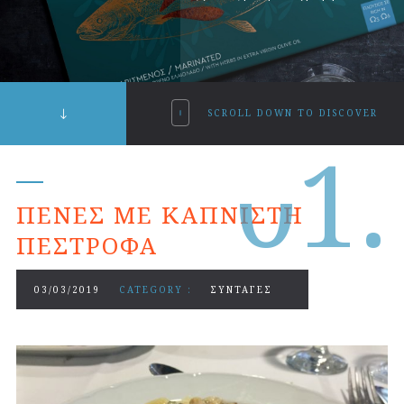
SCROLL DOWN TO DISCOVER
0
1.
ΠΈΝΕΣ ΜΕ ΚΑΠΝΙΣΤΉ
ΠΈΣΤΡΟΦΑ
03/03/2019
CATEGORY :
ΣΥΝΤΑΓΕΣ