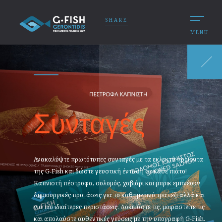
SHARE
MENU
Συνταγές
Ανακαλύψτε πρωτότυπες συνταγές με τα εκλεκτά προϊόντα
της G‑Fish και δώστε γευστική ένταση σε κάθε πιάτο!
Καπνιστή πέστροφα, σολομός, χαβιάρι και μπρικ εμπνέουν
δημιουργικές προτάσεις για το καθημερινό τραπέζι αλλά και
για πιο ιδιαίτερες περιστάσεις. Δοκιμάστε τις, μοιραστείτε τις
και απολαύστε αυθεντικές γεύσεις με την υπογραφή G‑Fish.