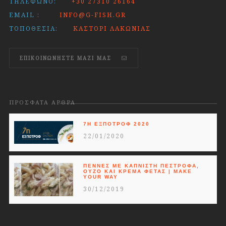
ΤΗΛΈΦΩΝΟ:
+30 27310 26164
EMAIL :
INFO@G-FISH.GR
ΤΟΠΟΘΕΣΊΑ:
ΚΑΣΤΌΡΙ ΛΑΚΩΝΊΑΣ
ΕΠΙΚΟΙΝΩΝΗΣΤΕ ΜΑΖΊ ΜΑΣ
ΠΡΌΣΦΑΤΑ ΆΡΘΡΑ
7Η ΕΞΠΟΤΡΟΦ 2020
22/01/2020
ΠΈΝΝΕΣ ΜΕ ΚΑΠΝΙΣΤΉ ΠΈΣΤΡΟΦΑ,
ΟΎΖΟ ΚΑΙ ΚΡΈΜΑ ΦΈΤΑΣ | MAKE
YOUR WAY
30/12/2019