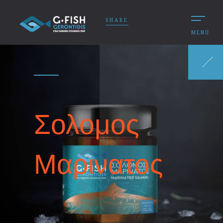
SHARE
MENU
Σολομος
Μαρινατος